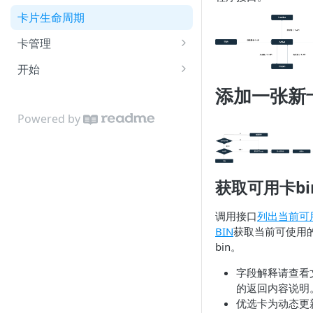
卡片生命周期
卡管理
额度相关API
开始
虚拟卡相关API
创建一张量子卡
添加一张新
物理卡相关API
量子卡充值
Powered by
交易相关API
获取可用卡bi
调用接口
列出当前可
BIN
获取当前可使用
bin。
字段解释请查看
的返回内容说明
优选卡为动态更