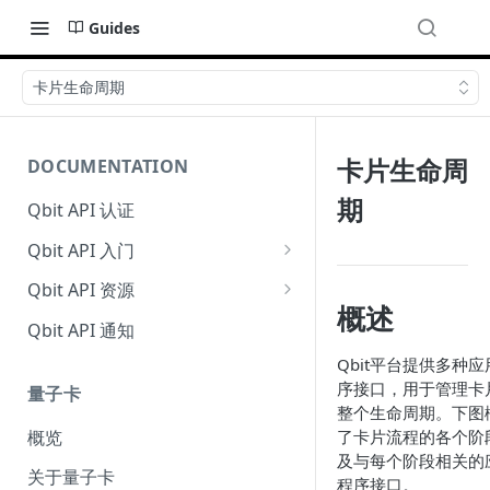
Guides
卡片生命周期
卡片生命周
DOCUMENTATION
期
Qbit API 认证
Qbit API 入门
沙盒环境
Qbit API 资源
概述
核心资源
Qbit API 通知
量子卡
Qbit平台提供多种应
序接口，用于管理卡
量子卡
全球账户
整个生命周期。下图
概览
了卡片流程的各个阶
跨业务转账
及与每个阶段相关的
关于量子卡
卡负数资源
程序接口。